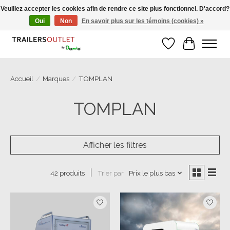
Veuillez accepter les cookies afin de rendre ce site plus fonctionnel. D'accord?
Oui
Non
En savoir plus sur les témoins (cookies) »
Grosse Auswahl an Anhänger direkt vom Hersteller!
Liste de souhait
Panier
Accueil
/
Marques
/
TOMPLAN
TOMPLAN
Afficher les filtres
Trier par
Prix le plus bas
42 produits