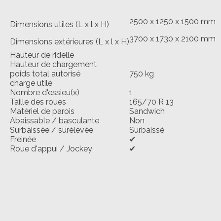
2500 x 1250 x 1500 mm
Dimensions utiles (L x l x H)
3700 x 1730 x 2100 mm
Dimensions extérieures (L x l x H)
Hauteur de ridelle
Hauteur de chargement
poids total autorisé
750 kg
charge utile
Nombre d'essieu(x)
1
Taille des roues
165/70 R 13
Matériel de parois
Sandwich
Abaissable / basculante
Non
Surbaissée / surélevée
Surbaissé
Freinée
✔
Roue d'appui / Jockey
✔