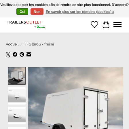
Veuillez accepter les cookies afin de rendre ce site plus fonctionnel. D'accord?
Oui
Non
En savoir plus sur les témoins (cookies) »
Grosse Auswahl an Anhänger direkt vom Hersteller!
Liste de souhait
Panier
Accueil
/
TFS 250S - freiné
Product image slideshow Items