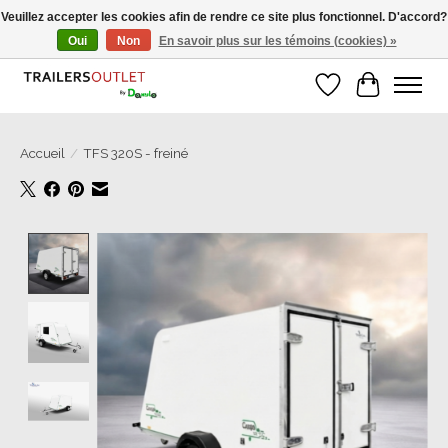
Veuillez accepter les cookies afin de rendre ce site plus fonctionnel. D'accord?
Oui
Non
En savoir plus sur les témoins (cookies) »
Grosse Auswahl an Anhänger direkt vom Hersteller!
Liste de souhait
Panier
Accueil
/
TFS 320S - freiné
Product image slideshow Items