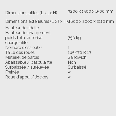
3200 x 1500 x 1500 mm
Dimensions utiles (L x l x H)
Dimensions extérieures (L x l x H)
4600 x 2000 x 2110 mm
Hauteur de ridelle
Hauteur de chargement
poids total autorisé
750 kg
charge utile
Nombre d'essieu(x)
1
Taille des roues
165/70 R 13
Matériel de parois
Sandwich
Abaissable / basculante
Non
Surbaissée / surélevée
Surbaissé
Freinée
✔
Roue d'appui / Jockey
✔