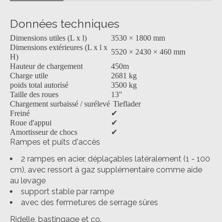
Données techniques
Dimensions utiles (L x l)
3530 × 1800 mm
Dimensions extérieures (L x l x
5520 × 2430 × 460 mm
H)
Hauteur de chargement
450m
Charge utile
2681 kg
poids total autorisé
3500 kg
Taille des roues
13"
Chargement surbaissé / surélevé
Tieflader
Freiné
✔
Roue d'appui
✔
Amortisseur de chocs
✔
Rampes et puits d'accès
2 rampes en acier, déplaçables latéralement (1 - 100
cm), avec ressort à gaz supplémentaire comme aide
au levage
support stable par rampe
avec des fermetures de serrage sûres
Ridelle, bastingage et co.