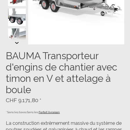
BAUMA Transporteur
d'engins de chantier avec
timon en V et attelage à
boule
CHF 9.171,80
*
* Sans les taxes Sans les
Forfait livraison
La construction extrêmement massive du système de
poutres soudées et galvanisées à chaud et les rampes