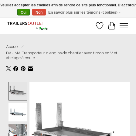
Veuillez accepter les cookies afin de rendre ce site plus fonctionnel. D'accord?
Oui
Non
En savoir plus sur les témoins (cookies) »
Grosse Auswahl an Anhänger direkt vom Hersteller!
Liste de souhait
Panier
Accueil
/
BAUMA Transporteur d'engins de chantier avec timon en V et
attelage à boule
Product image slideshow Items