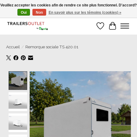
Veuillez accepter les cookies afin de rendre ce site plus fonctionnel. D'accord?
Oui
Non
En savoir plus sur les témoins (cookies) »
Grosse Auswahl an Anhänger direkt vom Hersteller!
Liste de souhait
Panier
Accueil
/
Remorque sociale TS 420.01
Product image slideshow Items