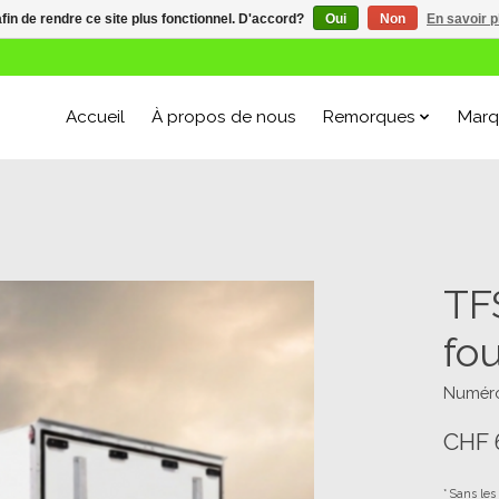
afin de rendre ce site plus fonctionnel. D'accord?
Oui
Non
En savoir p
Accueil
À propos de nous
Remorques
Marq
TF
fo
Numéro 
CHF 
* Sans les