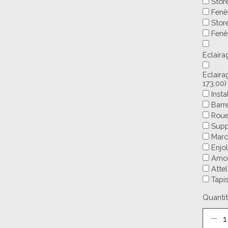
Stor
Fenê
Stor
Fenê
Eclaira
Eclaira
173,00)
Inst
Barr
Roue
Supp
Marc
Enjo
Amor
Atte
Tapi
Quantit