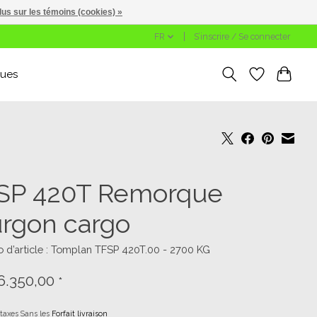
lus sur les témoins (cookies) »
FR
S’inscrire / Se connecter
ues
SP 420T Remorque
urgon cargo
d’article : Tomplan TFSP 420T.00 - 2700 KG
6.350,00
*
 taxes Sans les
Forfait livraison