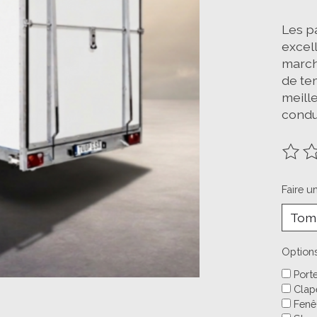
Les pa
excel
march
de te
meill
condu
Ce pr
Faire u
Options
Porte
Clap
Fenê