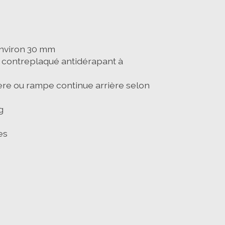
environ 30 mm
- contreplaqué antidérapant à
ière ou rampe continue arrière selon
g
es