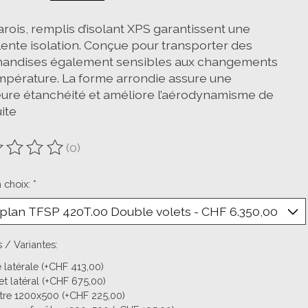
rois, remplis d’isolant XPS garantissent une
lente isolation. Conçue pour transporter des
andises également sensibles aux changements
mpérature. La forme arrondie assure une
eure étanchéité et améliore l’aérodynamisme de
ite
(0)
oduit est évalué à
0
sur 5
n choix:
*
 / Variantes:
 latérale (+CHF 413,00)
et latéral (+CHF 675,00)
tre 1200x500 (+CHF 225,00)