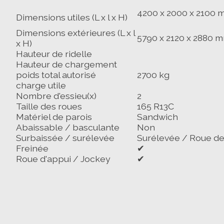
4200 x 2000 x 2100
Dimensions utiles (L x l x H)
Dimensions extérieures (L x l
5790 x 2120 x 2880 
x H)
Hauteur de ridelle
Hauteur de chargement
poids total autorisé
2700 kg
charge utile
Nombre d'essieu(x)
2
Taille des roues
165 R13C
Matériel de parois
Sandwich
Abaissable / basculante
Non
Surbaissée / surélevée
Surélevée / Roue d
Freinée
✔
Roue d'appui / Jockey
✔