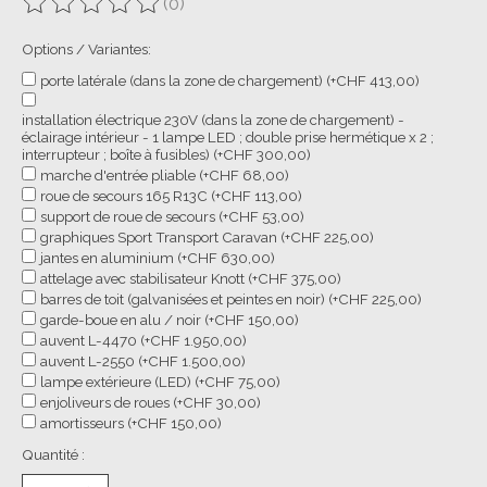
(0)
Ce produit est évalué à
0
sur 5
Options / Variantes:
porte latérale (dans la zone de chargement) (+CHF 413,00)
installation électrique 230V (dans la zone de chargement) -
éclairage intérieur - 1 lampe LED ; double prise hermétique x 2 ;
interrupteur ; boîte à fusibles) (+CHF 300,00)
marche d'entrée pliable (+CHF 68,00)
roue de secours 165 R13C (+CHF 113,00)
support de roue de secours (+CHF 53,00)
graphiques Sport Transport Caravan (+CHF 225,00)
jantes en aluminium (+CHF 630,00)
attelage avec stabilisateur Knott (+CHF 375,00)
barres de toit (galvanisées et peintes en noir) (+CHF 225,00)
garde-boue en alu / noir (+CHF 150,00)
auvent L-4470 (+CHF 1.950,00)
auvent L-2550 (+CHF 1.500,00)
lampe extérieure (LED) (+CHF 75,00)
enjoliveurs de roues (+CHF 30,00)
amortisseurs (+CHF 150,00)
Quantité :