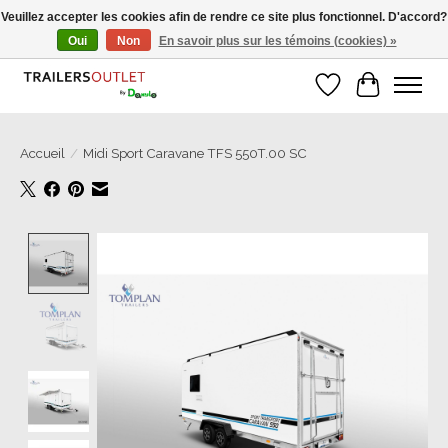
Veuillez accepter les cookies afin de rendre ce site plus fonctionnel. D'accord?
Oui
Non
En savoir plus sur les témoins (cookies) »
Grosse Auswahl an Anhänger direkt vom Hersteller!
Liste de souhait
Panier
Accueil
/
Midi Sport Caravane TFS 550T.00 SC
Product image slideshow Items