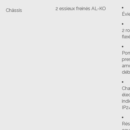
2 essieux freinés AL-KO
Châssis
Évi
2 r
flex
Pom
pre
amo
déb
Cha
élec
ind
IP2
Rés