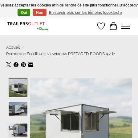
Veuillez accepter les cookies afin de rendre ce site plus fonctionnel. D'accord?
Oui
Non
En savoir plus sur les témoins (cookies) »
Grosse Auswahl an Anhänger direkt vom Hersteller!
Liste de souhait
Panier
Accueil
/
Remorque Foodtruck Niewiadow PREPARED FOODS 4,2 M
Product image slideshow Items