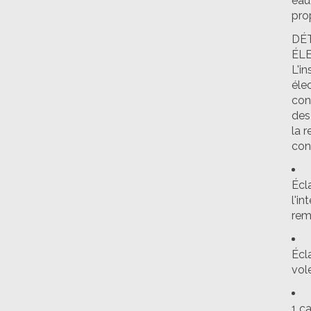
eau
pro
DÉ
ÉL
L'in
éle
con
des
la 
con
Écl
l'in
rem
Écl
vol
1 c