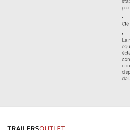
stab
piè
Clé
La 
équ
écla
com
con
dis
de l