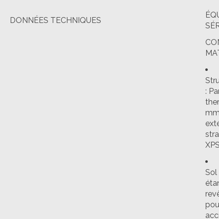
ÉQ
DONNÉES TECHNIQUES
SÉR
CO
MA
Str
:
Pa
the
mm
ext
stra
XPS
Sol 
éta
rev
pou
accr