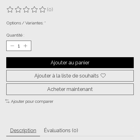
(0)
Ce produit est évalué à
0
sur 5
Options / Variantes:
*
Quantité :
Ajouter au panier
Ajouter à la liste de souhaits
Acheter maintenant
Ajouter pour comparer
Description
Évaluations (0)