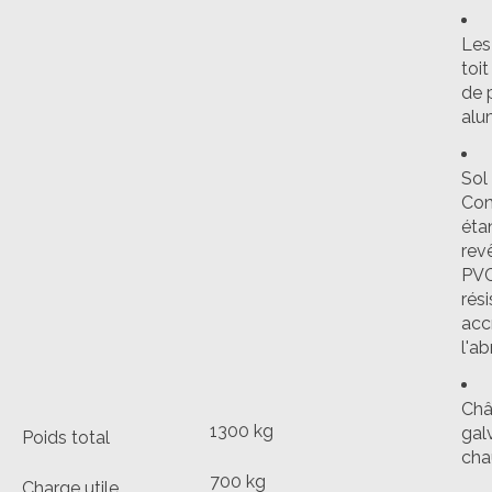
Les
toit
de 
alu
Sol 
Con
éta
rev
PVC
rés
acc
l'ab
Châs
1300 kg
gal
Poids total
cha
700 kg
Charge utile