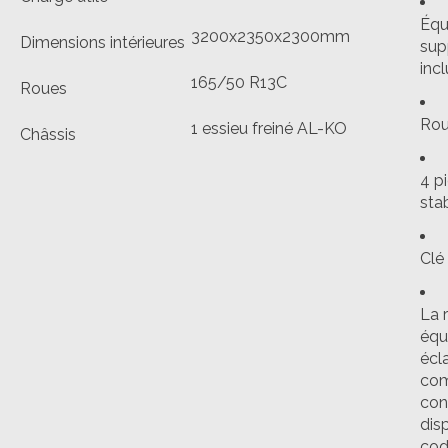
Équ
3200x2350x2300mm
Dimensions intérieures
sup
incl
165/50 R13C
Roues
Rou
1 essieu freiné AL-KO
Châssis
4 p
stab
Clé
La 
équ
écla
com
con
dis
cod