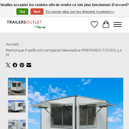
Veuillez accepter les cookies afin de rendre ce site plus fonctionnel. D'accord?
Oui
Non
En savoir plus sur les témoins (cookies) »
Grosse Auswahl an Anhänger direkt vom Hersteller!
Liste de souhait
Panier
Accueil
/
Remorque Foodtruck compacte Niewiadow PREPARED FOODS 3,2
M
Product image slideshow Items