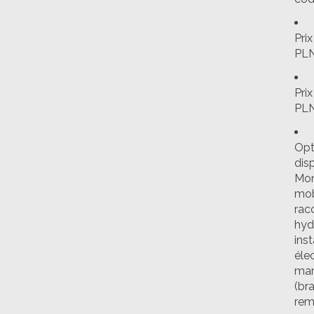
Prix
PLN
Prix
PLN
Opt
disp
Mon
mobi
rac
hyd
inst
éle
ma
(br
rem