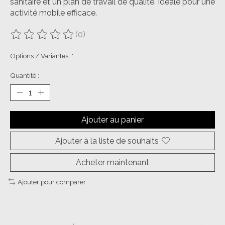
sanitaire et un plan de travail de qualité. Idéale pour une
activité mobile efficace.
(0)
Ce produit est évalué à
0
sur 5
Options / Variantes:
*
Quantité :
Ajouter au panier
Ajouter à la liste de souhaits
Acheter maintenant
Ajouter pour comparer