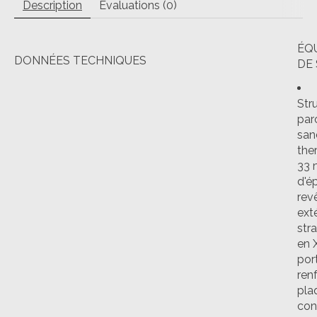
Description
Évaluations (0)
ÉQ
DONNÉES TECHNIQUES
DE 
Str
paro
san
the
33
d'ép
rev
ext
stra
en 
por
ren
pla
con