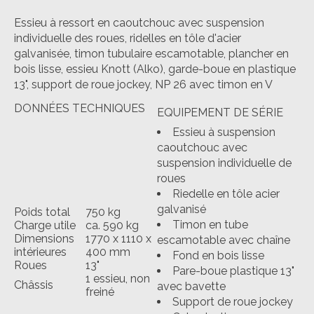
Essieu à ressort en caoutchouc avec suspension
individuelle des roues, ridelles en tôle d'acier
galvanisée, timon tubulaire escamotable, plancher en
bois lisse, essieu Knott (Alko), garde-boue en plastique
13", support de roue jockey, NP 26 avec timon en V
DONNÉES TECHNIQUES
EQUIPEMENT DE SÉRIE
Essieu à suspension
caoutchouc avec
suspension individuelle de
roues
Riedelle en tôle acier
galvanisé
Poids total
750 kg
Timon en tube
Charge utile
ca. 590 kg
Dimensions
1770 x 1110 x
escamotable avec chaîne
intérieures
400 mm
Fond en bois lisse
Roues
13"
Pare-boue plastique 13"
1 essieu, non
Châssis
avec bavette
freiné
Support de roue jockey