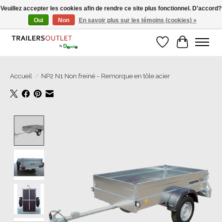
Veuillez accepter les cookies afin de rendre ce site plus fonctionnel. D'accord?
Oui
Non
En savoir plus sur les témoins (cookies) »
Grosse Auswahl an Anhänger direkt vom Hersteller!
Liste de souhait
Panier
Accueil
/
NP2 N1 Non freiné - Remorque en tôle acier
Product image slideshow Items