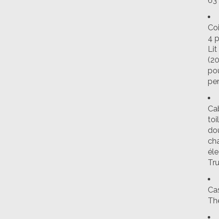
63
Coi
4 
Lit
(2
po
pe
Ca
toi
do
ch
éle
Tr
Ca
Th