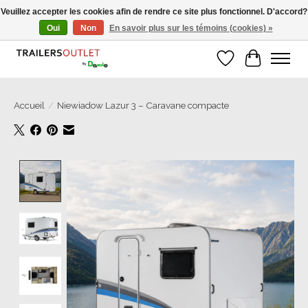
Veuillez accepter les cookies afin de rendre ce site plus fonctionnel. D'accord?
Oui
Non
En savoir plus sur les témoins (cookies) »
Grosse Auswahl an Anhänger direkt vom Hersteller!
Liste de souhait
Panier
Accueil
/
Niewiadow Lazur 3 – Caravane compacte
Product image slideshow Items