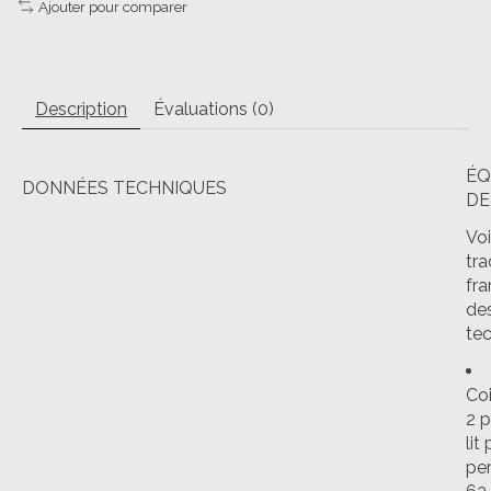
Ajouter pour comparer
Description
Évaluations (0)
ÉQ
DONNÉES TECHNIQUES
DE
Voi
tra
fra
des
tec
Coi
2 
lit
pe