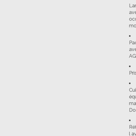
La
av
occ
mo
Pa
ave
AG
Pr
Cui
éq
ma
Do
Réf
l a