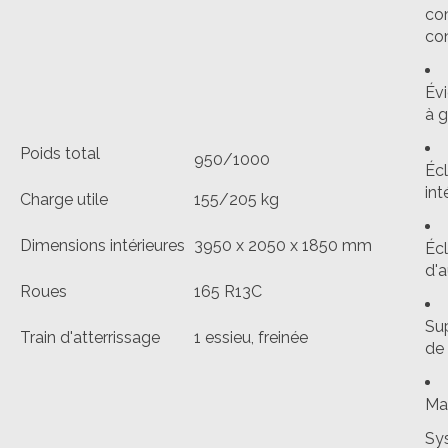
co
co
Évi
à g
Poids total
950/1000
Écl
int
Charge utile
155/205 kg
Dimensions intérieures
3950 x 2050 x 1850 mm
Écl
d'
Roues
165 R13C
Su
Train d'atterrissage
1 essieu, freinée
de
Ma
Sy