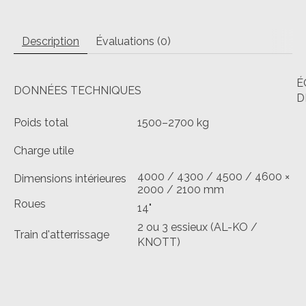
Description
Évaluations (0)
É
DONNÉES TECHNIQUES
D
Poids total
1500–2700 kg
Charge utile
4000 / 4300 / 4500 / 4600 ×
Dimensions intérieures
2000 / 2100 mm
Roues
14"
2 ou 3 essieux (AL-KO /
Train d'atterrissage
KNOTT)