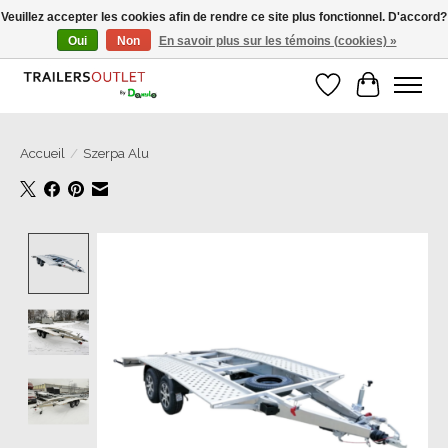
Veuillez accepter les cookies afin de rendre ce site plus fonctionnel. D'accord?
Oui
Non
En savoir plus sur les témoins (cookies) »
Grosse Auswahl an Anhänger direkt vom Hersteller!
Liste de souhait
Panier
Accueil
/
Szerpa Alu
Product image slideshow Items