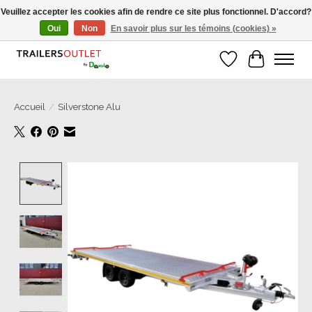
Veuillez accepter les cookies afin de rendre ce site plus fonctionnel. D'accord?
Oui
Non
En savoir plus sur les témoins (cookies) »
Grosse Auswahl an Anhänger direkt vom Hersteller!
Liste de souhait
Panier
Accueil
/
Silverstone Alu
Product image slideshow Items