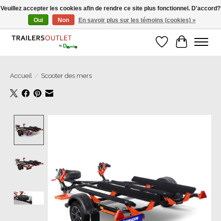
Veuillez accepter les cookies afin de rendre ce site plus fonctionnel. D'accord?
Oui
Non
En savoir plus sur les témoins (cookies) »
Grosse Auswahl an Anhänger direkt vom Hersteller!
Liste de souhait
Panier
Accueil
/
Scooter des mers
Product image slideshow Items