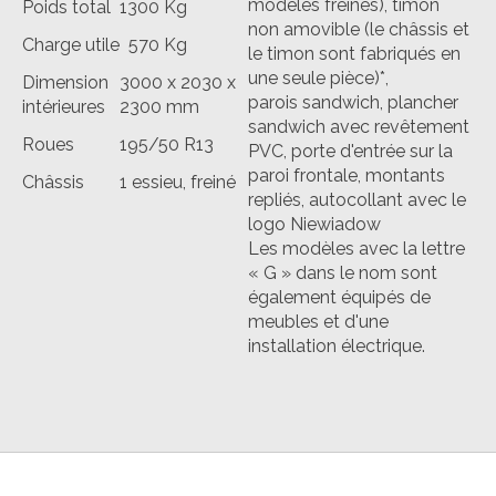
modèles freinés), timon
Poids total
1300 Kg
non amovible (le châssis et
Charge utile
570 Kg
le timon sont fabriqués en
une seule pièce)*,
Dimension
3000 x 2030 x
parois sandwich, plancher
intérieures
2300 mm
sandwich avec revêtement
Roues
195/50 R13
PVC, porte d'entrée sur la
paroi frontale, montants
Châssis
1 essieu, freiné
repliés, autocollant avec le
logo Niewiadow
Les modèles avec la lettre
« G » dans le nom sont
également équipés de
meubles et d'une
installation électrique.