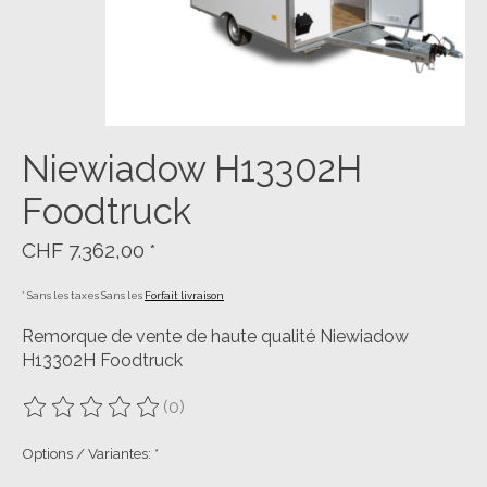
Niewiadow H13302H
Foodtruck
CHF 7.362,00
*
* Sans les taxes Sans les
Forfait livraison
Remorque de vente de haute qualité Niewiadow
H13302H Foodtruck
(0)
Ce produit est évalué à
0
sur 5
Options / Variantes:
*