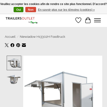
Veuillez accepter les cookies afin de rendre ce site plus fonctionnel. D'accord?
Oui
Non
En savoir plus sur les témoins (cookies) »
Grosse Auswahl an Anhänger direkt vom Hersteller!
Liste de souhait
Panier
Accueil
/
Niewiadow H13302H Foodtruck
Product image slideshow Items