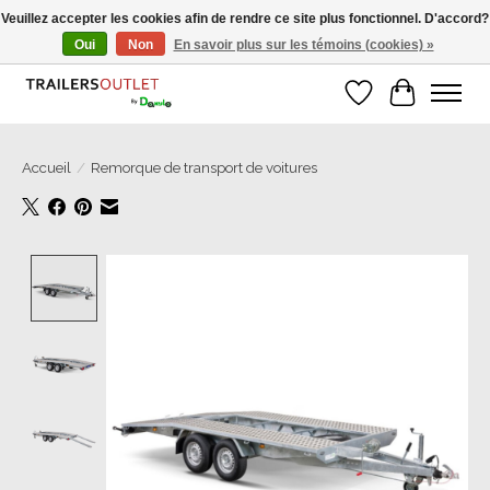
Veuillez accepter les cookies afin de rendre ce site plus fonctionnel. D'accord?
Oui
Non
En savoir plus sur les témoins (cookies) »
Grosse Auswahl an Anhänger direkt vom Hersteller!
Liste de souhait
Panier
Accueil
/
Remorque de transport de voitures
Product image slideshow Items