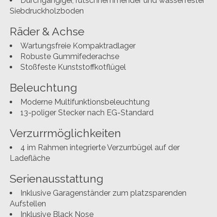
Durchgängiger, rutschhemmender und wasserfester
Siebdruckholzboden
Räder & Achse
Wartungsfreie Kompaktradlager
Robuste Gummifederachse
Stoßfeste Kunststoffkotflügel
Beleuchtung
Moderne Multifunktionsbeleuchtung
13-poliger Stecker nach EG-Standard
Verzurrmöglichkeiten
4 im Rahmen integrierte Verzurrbügel auf der
Ladefläche
Serienausstattung
Inklusive Garagenständer zum platzsparenden
Aufstellen
Inklusive Black Nose