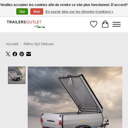
Veuillez accepter les cookies afin de rendre ce site plus fonctionnel. D'accord?
Oui
Non
En savoir plus sur les témoins (cookies) »
Grosse Auswahl an Anhänger direkt vom Hersteller!
Liste de souhait
Panier
Accueil
/
Retro 750 Deluxe
Product image slideshow Items