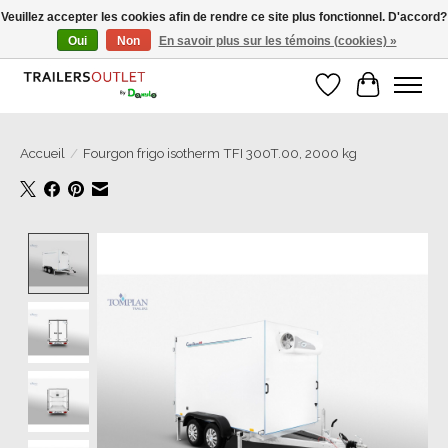
Veuillez accepter les cookies afin de rendre ce site plus fonctionnel. D'accord?
Oui
Non
En savoir plus sur les témoins (cookies) »
Grosse Auswahl an Anhänger direkt vom Hersteller!
Liste de souhait
Panier
Accueil
/
Fourgon frigo isotherm TFI 300T.00, 2000 kg
Product image slideshow Items