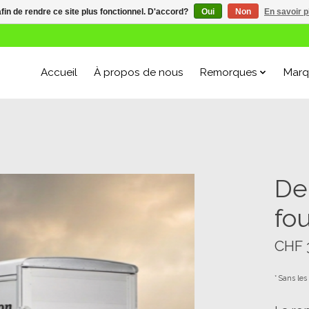
afin de rendre ce site plus fonctionnel. D'accord?
Oui
Non
En savoir p
Accueil
À propos de nous
Remorques
Marq
De
fo
CHF 
* Sans les