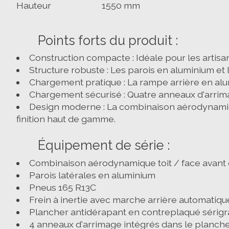
Hauteur
1550 mm
Points forts du produit :
Construction compacte :
Idéale pour les artisan
Structure robuste :
Les parois en aluminium et l
Chargement pratique :
La rampe arrière en alum
Chargement sécurisé :
Quatre anneaux d'arrimag
Design moderne :
La combinaison aérodynamique 
finition haut de gamme.
Équipement de série :
Combinaison aérodynamique toit / face avant 
Parois latérales en aluminium
Pneus 165 R13C
Frein à inertie avec marche arrière automatiqu
Plancher antidérapant en contreplaqué sérigra
4 anneaux d'arrimage intégrés dans le planch