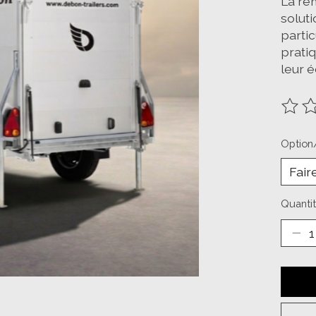
La re
soluti
parti
prati
leur 
Ce pr
Option
Quantit