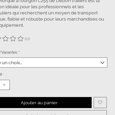
morque à fourgon C255 de Debon trailers est la
on idéale pour les professionnels et les
culiers qui recherchent un moyen de transport
que, fiable et robuste pour leurs marchandises ou
équipement.
(0)
oduit est évalué à
0
sur 5
/Variantes:
*
é :
Ajouter au panier