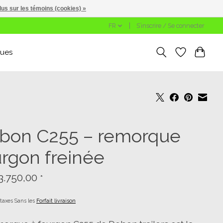
lus sur les témoins (cookies) »
FR
S’inscrire / Se connecter
ues
bon C255 – remorque
urgon freinée
3.750,00
*
 taxes Sans les
Forfait livraison