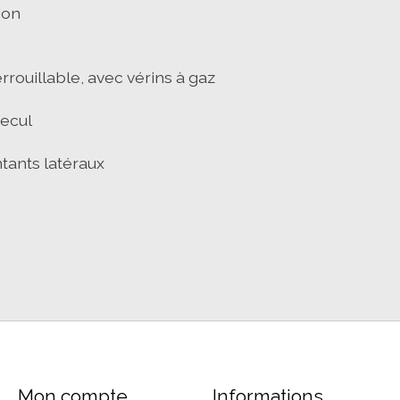
ion
rouillable, avec vérins à gaz
recul
tants latéraux
Mon compte
Informations