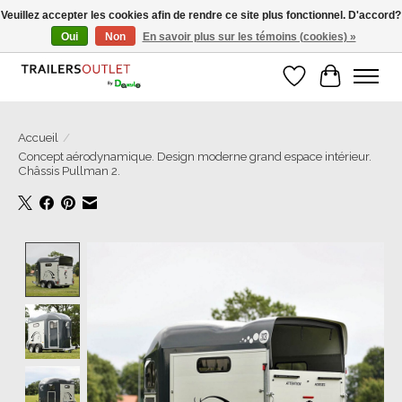
Veuillez accepter les cookies afin de rendre ce site plus fonctionnel. D'accord?
Oui
Non
En savoir plus sur les témoins (cookies) »
Grosse Auswahl an Anhänger direkt vom Hersteller!
Liste de souhait
Panier
Accueil
/
Concept aérodynamique. Design moderne grand espace intérieur.
Châssis Pullman 2.
Product image slideshow Items