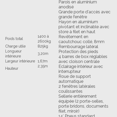
Parois en aluminium
anodisé
Grande porte d'accès avec
grande fenêtre
Hayon en aluminium
pivotant et inclinable avec
store à filet en haut
1400 à
Revêtement en
Poids total
2600kg
caoutchouc collé, 8mm
Charge utile
825kg
Rembourrage latéral
Longueur
Protection des pieds
3,20m
intérieure
4 barres de box réglables
Largeur intérieure
1,67m
avec cloison centrale
2,35m
Eclairage intérieur avec
Hauteur
interrupteur
Roue de support
automatique
2 fenêtres latérales
coulissantes
Sellerie entièrement
équipée (2 porte-selles,
porte bridons, documents
filet, miroir)
14′ Pneus standard