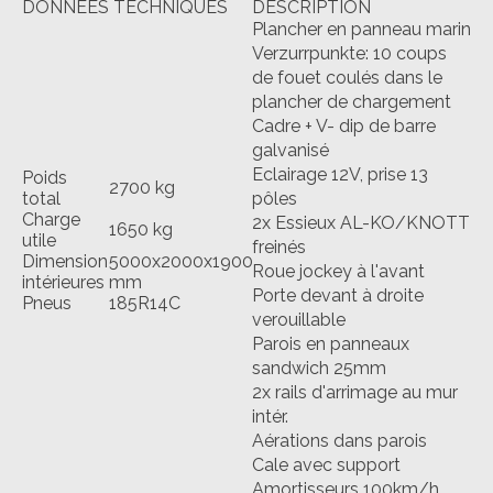
DONNÉES TECHNIQUES
DESCRIPTION
Plancher en panneau marin
Verzurrpunkte: 10 coups
de fouet coulés dans le
plancher de chargement
Cadre + V- dip de barre
galvanisé
Eclairage 12V, prise 13
Poids
2700 kg
total
pôles
Charge
2x Essieux AL-KO/KNOTT
1650 kg
utile
freinés
Dimension
5000x
2
000x1900
Roue jockey à l'avant
intérieures
mm
Porte devant à droite
Pneus
185R14C
verouillable
Parois en panneaux
sandwich 25mm
2x rails d'arrimage au mur
intér.
Aérations dans parois
Cale avec support
Amortisseurs 100km/h