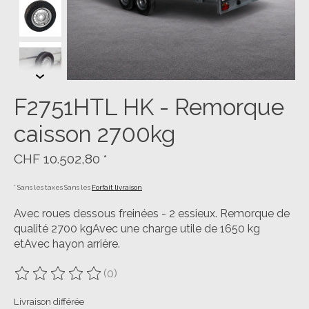
F2751HTL HK - Remorque
caisson 2700kg
CHF 10.502,80
*
* Sans les taxes Sans les
Forfait livraison
Avec roues dessous freinées - 2 essieux. Remorque de
qualité 2700 kgAvec une charge utile de 1650 kg
etAvec hayon arrière.
(0)
Ce produit est évalué à
0
sur 5
Livraison différée