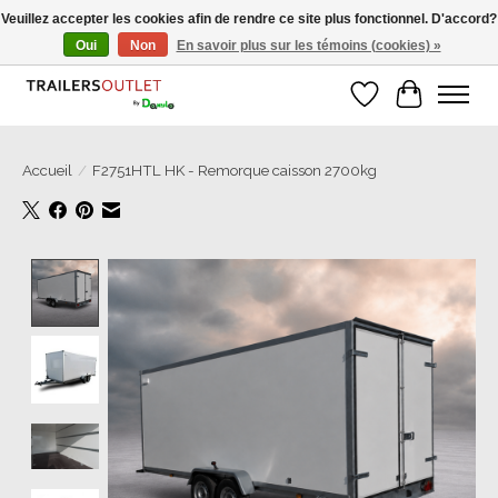
Veuillez accepter les cookies afin de rendre ce site plus fonctionnel. D'accord?
Oui
Non
En savoir plus sur les témoins (cookies) »
Grosse Auswahl an Anhänger direkt vom Hersteller!
Liste de souhait
Panier
Accueil
/
F2751HTL HK - Remorque caisson 2700kg
Product image slideshow Items