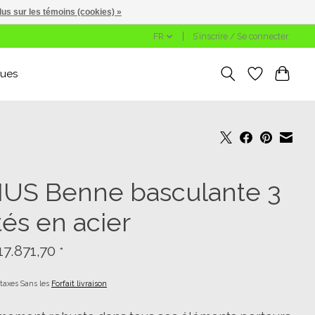
lus sur les témoins (cookies) »
FR
S’inscrire / Se connecter
ues
IUS Benne basculante 3
tés en acier
17.871,70
*
 taxes Sans les
Forfait livraison