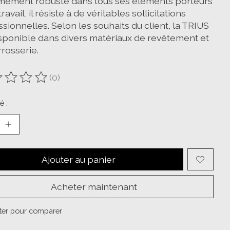
mement robuste dans tous ses éléments porteurs
travail, il résiste à de véritables sollicitations
sionnelles. Selon les souhaits du client, la TRIUS
isponible dans divers matériaux de revêtement et
rosserie.
(0)
oduit est évalué à
0
sur 5
é :
Ajouter au panier
Acheter maintenant
ter pour comparer