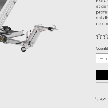
Extrê
et de 
profes
est d
de car
Ce pr
Quantit
Ajou