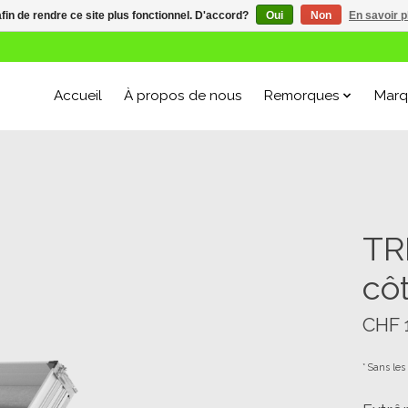
afin de rendre ce site plus fonctionnel. D'accord?
Oui
Non
En savoir p
Accueil
À propos de nous
Remorques
Marq
TR
cô
CHF 
* Sans les