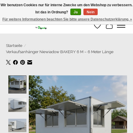
Wir benutzen Cookies nur für interne Zwecke um den Webshop zu verbessern.
Ist das in Ordnung?
Ja
Nein
Grosse Auswahl an Anhänger direkt vom Hersteller!
Für weitere Informationen beachten Sie bitte unsere Datenschutzerklärung. »
Wunschzettel
Ihr Warenk
Startseite
/
Verkaufsanhänger Niewiadow BAKERY 6 M – 6 Meter Länge
Product image slideshow Items