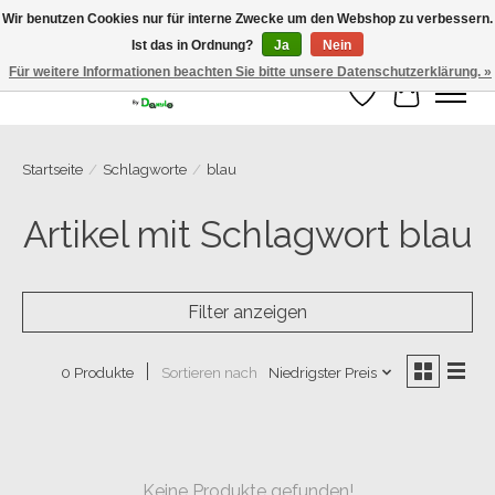
Wir benutzen Cookies nur für interne Zwecke um den Webshop zu verbessern.
Ist das in Ordnung?
Ja
Nein
Grosse Auswahl an Anhänger direkt vom Hersteller!
Für weitere Informationen beachten Sie bitte unsere Datenschutzerklärung. »
Wunschzettel
Ihr Warenk
Startseite
/
Schlagworte
/
blau
Artikel mit Schlagwort blau
Filter anzeigen
Sortieren nach
Niedrigster Preis
0 Produkte
Keine Produkte gefunden!