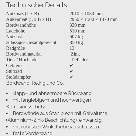
Technische Details
Nutzmaß (L x B)
2010 × 1080 mm
Außenmaß (L x B x H)
2950 × 1500 × 1470 mm
Bordwandhöhe
330 mm
Ladehöhe
510 mm
Nutzlast
607 kg
zulässiges Gesamtgewicht
850 kg
Radgröße
13"
Bordwandmaterial
Zink
Tief- / Hochlader
Tieflader
Gebremst
✔
✔
Stützrad
✔
Stoßdämpfer
Bordwand, Reling und Co.
klapp- und abnehmbare Rückwand
mit langlebigem und hochwertigem
Korrosionsschutz
Bordwände aus Stahlblech mit Galvalume
(Aluminium-Zink-Beschichtung), einwandig
mit robusten Winkelhebelverschlüssen
feste Vorderwand