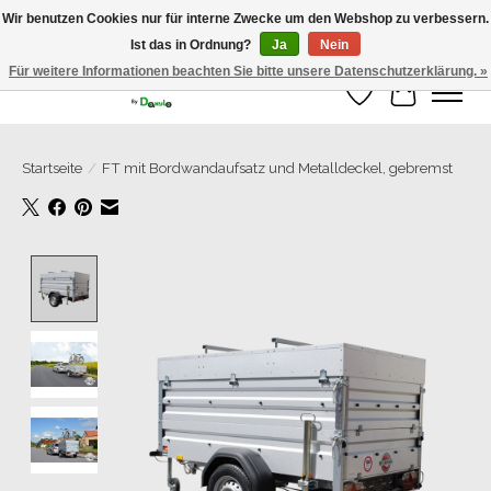
Wir benutzen Cookies nur für interne Zwecke um den Webshop zu verbessern.
Ist das in Ordnung?
Ja
Nein
Grosse Auswahl an Anhänger direkt vom Hersteller!
Für weitere Informationen beachten Sie bitte unsere Datenschutzerklärung. »
Wunschzettel
Ihr Warenk
Startseite
/
FT mit Bordwandaufsatz und Metalldeckel, gebremst
Product image slideshow Items