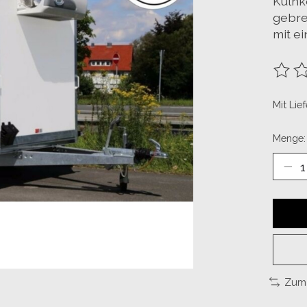
Külhk
gebre
mit ei
Die B
Mit Lie
Menge:
Zum 