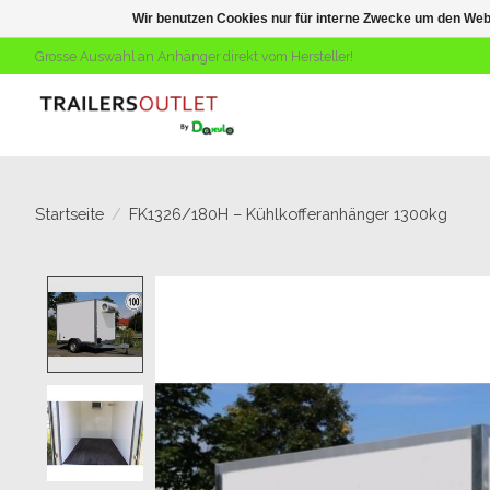
Wir benutzen Cookies nur für interne Zwecke um den Web
Grosse Auswahl an Anhänger direkt vom Hersteller!
Startseite
/
FK1326/180H – Kühlkofferanhänger 1300kg
Product image slideshow Items