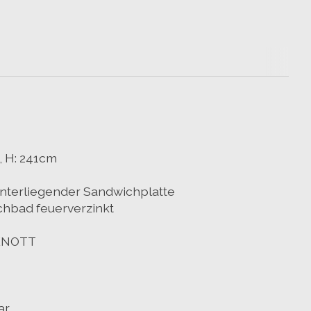
, H: 241cm
unterliegender Sandwichplatte
chbad feuerverzinkt
 KNOTT
ar