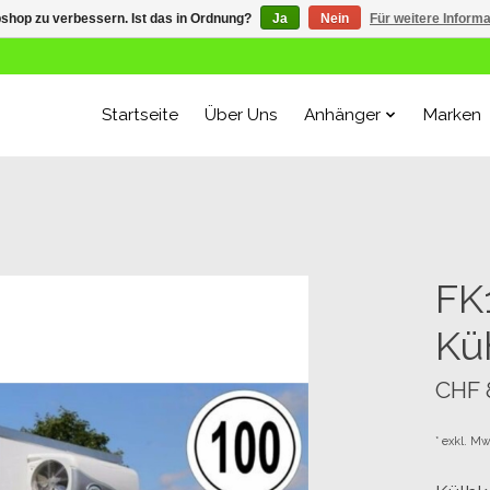
shop zu verbessern. Ist das in Ordnung?
Ja
Nein
Für weitere Inform
Startseite
Über Uns
Anhänger
Marken
FK
Kü
CHF 
* exkl. Mw