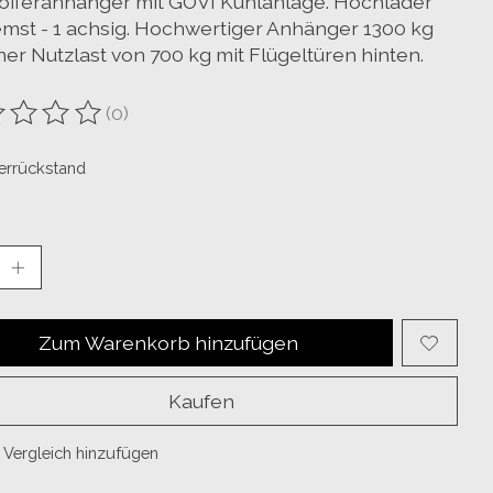
offeranhänger mit GOVI Kühlanlage. Hochlader
mst - 1 achsig. Hochwertiger Anhänger 1300 kg
ner Nutzlast von 700 kg mit Flügeltüren hinten.
(0)
ewertung dieses Produkts ist
0
von 5
ferrückstand
Zum Warenkorb hinzufügen
Kaufen
Vergleich hinzufügen