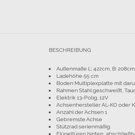
BESCHREIBUNG
Außenmaße L: 422cm, B: 208cm
Ladehöhe 55 cm
Boden Multiplexplatte mit dar
Rahmen Stahl geschweißt, Tau
Elektrik 13-Polig, 12V
Achsenhersteller AL-KO oder
Anzahl der Achsen 1
Gebremste Achse
Stützrad serienmäßig
Flügeltüren hinten, abschließb