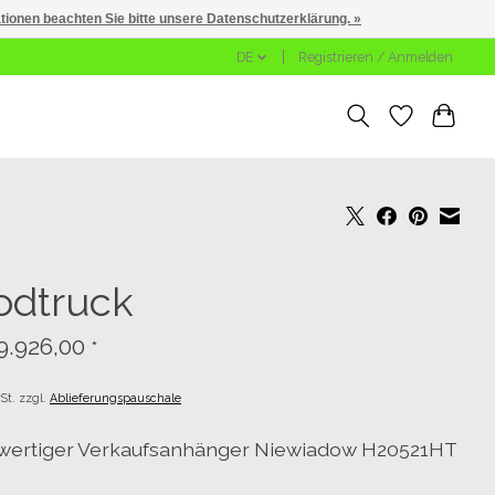
ationen beachten Sie bitte unsere Datenschutzerklärung. »
DE
Registrieren / Anmelden
odtruck
9.926,00
*
St. zzgl.
Ablieferungspauschale
ertiger Verkaufsanhänger Niewiadow H20521HT