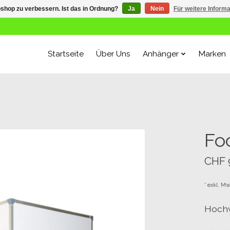
shop zu verbessern. Ist das in Ordnung?
Ja
Nein
Für weitere Inform
Startseite
Über Uns
Anhänger
Marken
Fo
CHF 
* exkl. Mw
Hochw