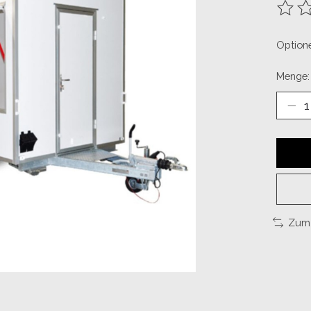
Die B
Optione
Menge:
Zum 