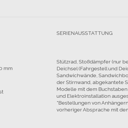
SERIENAUSSTATTUNG
Stützrad, Stoßdämpfer (nur 
00 mm
Deichsel (Fahrgestell und Deic
Sandwichwände, Sandwichbod
der Stirnwand, abgekantete S
Modelle mit dem Buchstaben 
st
und Elektroinstallation ausges
*Bestellungen von Anhänger
vorheriger Absprache mit de