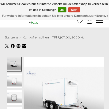
Wir benutzen Cookies nur für interne Zwecke um den Webshop zu verbessern.
Ist das in Ordnung?
Ja
Nein
Grosse Auswahl an Anhänger direkt vom Hersteller!
Für weitere Informationen beachten Sie bitte unsere Datenschutzerklärung. »
Wunschzettel
Ihr Warenk
Startseite
/
Kühlkoffer isotherm TFI 330T.00, 2000 Kg
Product image slideshow Items