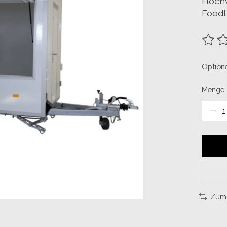
Hochw
Foodt
Die B
Optione
Menge:
Zum 