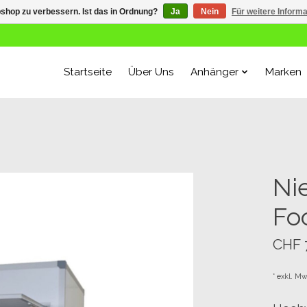
shop zu verbessern. Ist das in Ordnung?
Ja
Nein
Für weitere Inform
Startseite
Über Uns
Anhänger
Marken
Ni
Fo
CHF 
* exkl. Mw