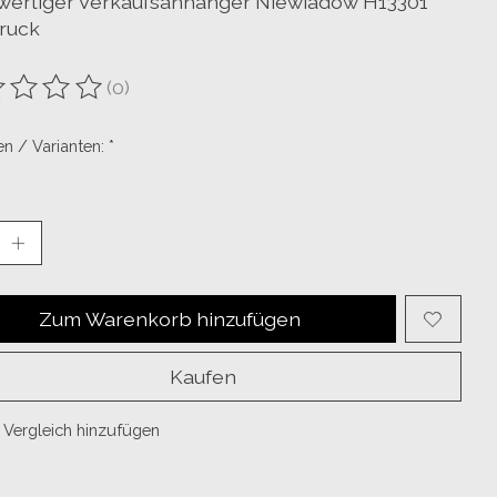
ertiger Verkaufsanhänger Niewiadow H13301
ruck
(0)
ewertung dieses Produkts ist
0
von 5
n / Varianten:
*
Zum Warenkorb hinzufügen
Kaufen
Vergleich hinzufügen