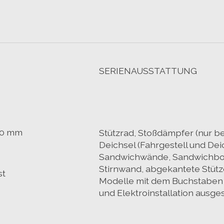
SERIENAUSSTATTUNG
00 mm
Stützrad, Stoßdämpfer (nur 
Deichsel (Fahrgestell und Deic
Sandwichwände, Sandwichbod
Stirnwand, abgekantete Stüt
st
Modelle mit dem Buchstaben 
und Elektroinstallation ausges