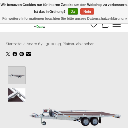
Wir benutzen Cookies nur für interne Zwecke um den Webshop zu verbessern.
Ist das in Ordnung?
Ja
Nein
Grosse Auswahl an Anhänger direkt vom Hersteller!
Für weitere Informationen beachten Sie bitte unsere Datenschutzerklärung. »
Wunschzettel
Ihr Warenk
Startseite
/
Adam 67 - 3000 kg, Plateau abkippbar
Product image slideshow Items