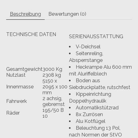
Beschreibung
Bewertungen (0)
TECHNISCHE DATEN
SERIENAUSSTATTUNG
V-Deichsel
Seitenreling,
Absperrstange
Heckrampe Alu 600 mm
Gesamtgewicht
3000 Kg
mit Aluriffelblech
Nutzlast
2308 kg
Boden aus
5150 x
Innenmasse
2095 x 100
Siebdruckplatte, rutschfest
mm
Kippeinrichtung
2 achsig,
Doppelhydraulik
Fahrwerk
gebremst
Automatikstützrad
195/50 B
Räder
8x Zurrösen
10
Alu Kotflügel
Beleuchtung 13 Pol,
nach Normen der StVO