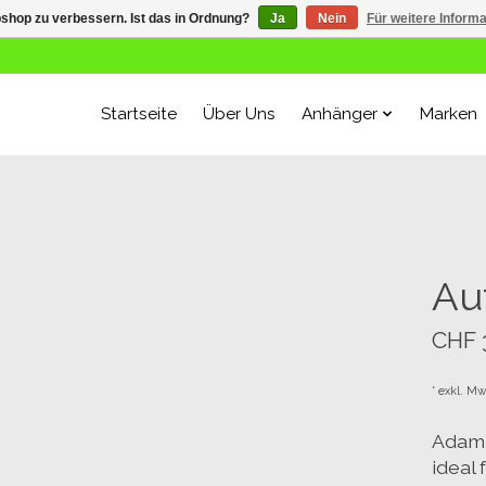
shop zu verbessern. Ist das in Ordnung?
Ja
Nein
Für weitere Inform
Startseite
Über Uns
Anhänger
Marken
Au
CHF 
* exkl. Mw
Adam 5
ideal