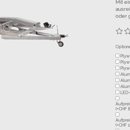
Mit e
ausrei
oder 
Die B
Optione
Plyw
Plyw
Plyw
Alum
Alum
Alum
LED-
Aufprei
(+CHF 8
Aufprei
(+CHF 1